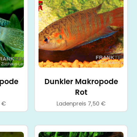
opode
Dunkler Makropode
Rot
0
€
Ladenpreis
7,50
€