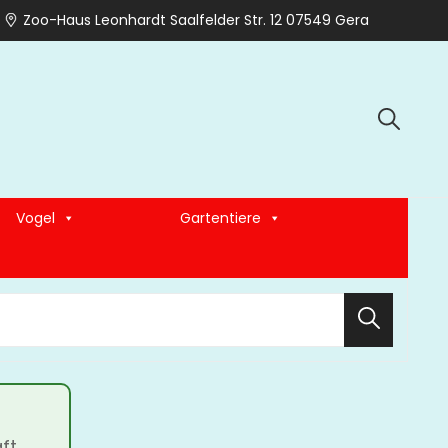
Zoo-Haus Leonhardt Saalfelder Str. 12 07549 Gera
Vogel
Gartentiere
Search
ft