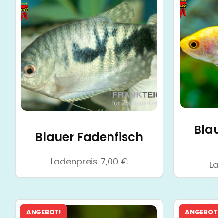
Bla
Blauer Fadenfisch
Ladenpreis
7,00
€
L
ANGEBOT!
ANGEBOT