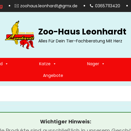
g
zoohaus.leonhardt@gmx.de
03657113420
Zoo-Haus Leonhardt
Alles Für Dein Tier-Fachberatung Mit Herz
d
Katze
Nager
Angebote
SEARCH
FOR:
Wichtiger Hinweis:
lle Produkte sind ausschließlich in unserem Geschä