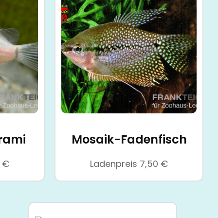
rami
Mosaik-Fadenfisch
0
€
Ladenpreis
7,50
€