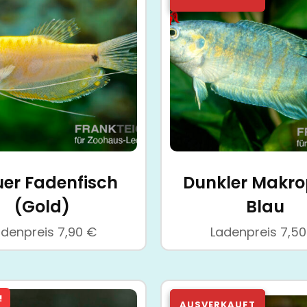
uer Fadenfisch
Dunkler Makr
(Gold)
Blau
adenpreis
7,90
€
Ladenpreis
7,5
!