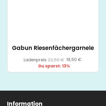
Gabun Riesenfächergarnele
Ursprünglicher
Aktueller
Ladenpreis
22,50
€
19,50
€
Preis
Preis
Du sparst: 13%
war:
ist:
22,50 €
19,50 €.
Information