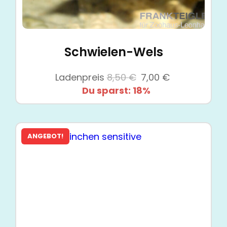
Schwielen-Wels
Ursprünglicher
Aktueller
Ladenpreis
8,50
€
7,00
€
Preis
Preis
Du sparst: 18%
war:
ist:
8,50 €
7,00 €.
ANGEBOT!