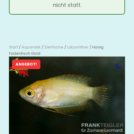
nicht statt.
Start
/
Aquaristik
/
Zierfische
/
Labyrinther
/ Honig
Fadenfisch Gold
ANGEBOT!
🔍