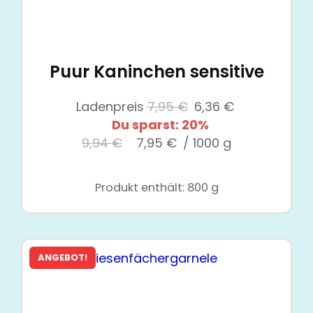
Puur Kaninchen sensitive
Ursprünglicher
Aktueller
Ladenpreis
7,95
€
6,36
€
Preis
Preis
Du sparst: 20%
war:
ist:
9,94
€
7,95
€
/
1000
g
7,95 €
6,36 €.
Produkt enthält: 800
g
ANGEBOT!