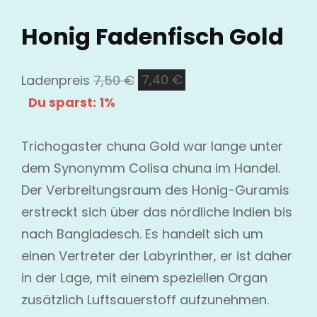
Honig Fadenfisch Gold
Ursprünglicher
Aktueller
Ladenpreis
7,50
€
7,40
€
Preis
Preis
Du sparst: 1%
war:
ist:
7,50 €
7,40 €.
Trichogaster chuna Gold war lange unter
dem Synonymm Colisa chuna im Handel.
Der Verbreitungsraum des Honig-Guramis
erstreckt sich über das nördliche Indien bis
nach Bangladesch. Es handelt sich um
einen Vertreter der Labyrinther, er ist daher
in der Lage, mit einem speziellen Organ
zusätzlich Luftsauerstoff aufzunehmen.