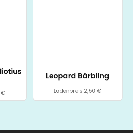
iotius
Leopard Bärbling
Ladenpreis
2,50
€
0
€