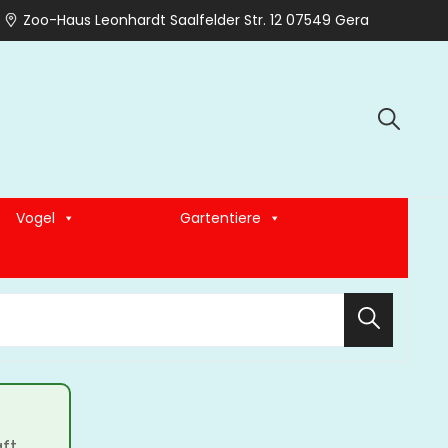
Zoo-Haus Leonhardt Saalfelder Str. 12 07549 Gera
Vogel
Gartentiere
Search
ft