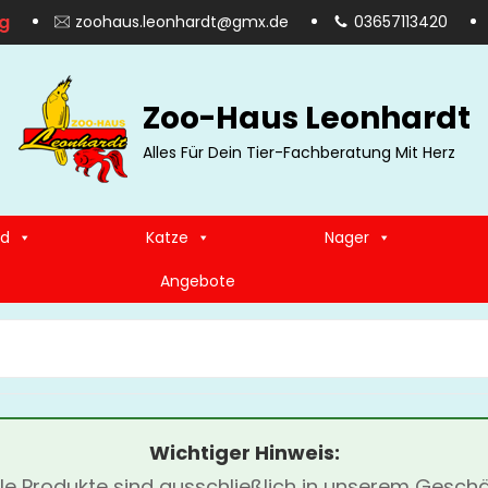
g
zoohaus.leonhardt@gmx.de
03657113420
Zoo-Haus Leonhardt
Alles Für Dein Tier-Fachberatung Mit Herz
d
Katze
Nager
Angebote
SEARCH
FOR:
Wichtiger Hinweis:
lle Produkte sind ausschließlich in unserem Geschä