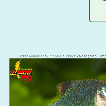
Start
/
Aquaristik
/
Zierfische
/
Barben
/ Moosgrüne Suma