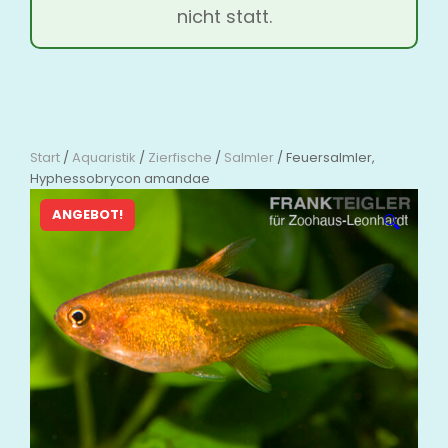
nicht statt.
Start
/
Aquaristik
/
Zierfische
/
Salmler
/ Feuersalmler,
Hyphessobrycon amandae
ANGEBOT!
🔍