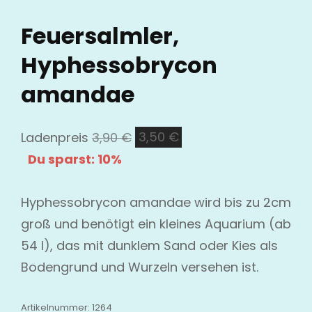
Feuersalmler,
Hyphessobrycon
amandae
Ursprünglicher
Aktueller
Ladenpreis
3,90
€
3,50
€
Preis
Preis
Du sparst: 10%
war:
ist:
3,90 €
3,50 €.
Hyphessobrycon amandae wird bis zu 2cm
groß und benötigt ein kleines Aquarium (ab
54 l), das mit dunklem Sand oder Kies als
Bodengrund und Wurzeln versehen ist.
Artikelnummer:
1264