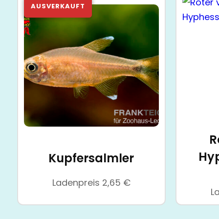
R
Hy
Kupfersalmler
Ladenpreis
2,65
€
L