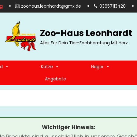
g
zoohaus.leonhardt@gmx.de
03657113420
Zoo-Haus Leonhardt
Alles Für Dein Tier-Fachberatung Mit Herz
d
Katze
Nager
Angebote
SEARCH
FOR:
Wichtiger Hinweis:
lle Produkte sind ausschließlich in unserem Geschä