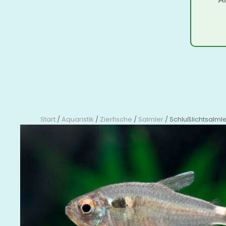
Start
/
Aquaristik
/
Zierfische
/
Salmler
/ Schlußlichtsalml