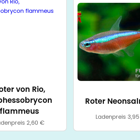
oter von Rio,
phessobrycon
Roter Neonsal
flammeus
Ladenpreis
3,9
adenpreis
2,60
€