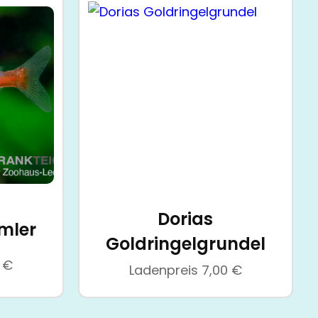
Dorias
mler
Goldringelgrundel
5
€
Ladenpreis
7,00
€