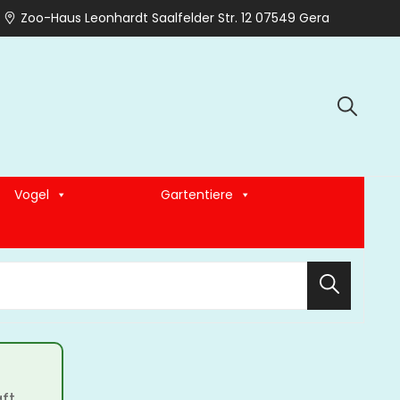
Zoo-Haus Leonhardt Saalfelder Str. 12 07549 Gera
Vogel
Gartentiere
Search
ft