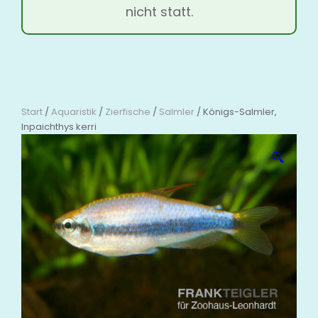
nicht statt.
Start
/
Aquaristik
/
Zierfische
/
Salmler
/ Königs-Salmler,
Inpaichthys kerri
🔍