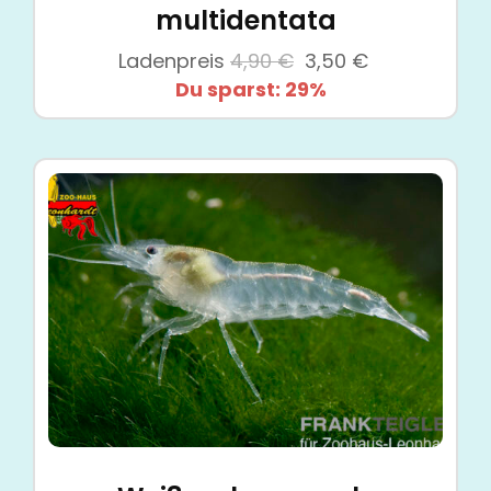
multidentata
Ursprünglicher
Aktueller
Ladenpreis
4,90
€
3,50
€
Preis
Preis
Du sparst: 29%
war:
ist:
4,90 €
3,50 €.