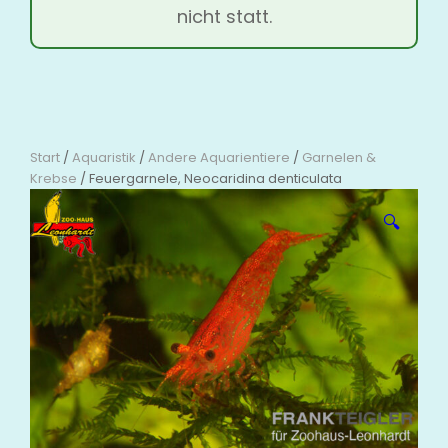
nicht statt.
Start
/
Aquaristik
/
Andere Aquarientiere
/
Garnelen &
Krebse
/ Feuergarnele, Neocaridina denticulata
🔍