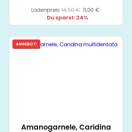
Ursprünglicher
Aktueller
Ladenpreis
14,50
€
11,00
€
Preis
Preis
Du sparst: 24%
war:
ist:
14,50 €
11,00 €.
ANGEBOT!
Amanogarnele, Caridina