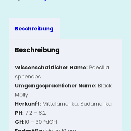
Beschreibung
Beschreibung
Wissenschaftlicher Name:
Poecilia
sphenops
Umgangssprachlicher Name:
Black
Molly
Herkunft:
Mittelamerika, Südamerika
PH:
7.2 – 8.2
GH:
10 – 30 °dGH
Endgröße:
bis zu 10 cm