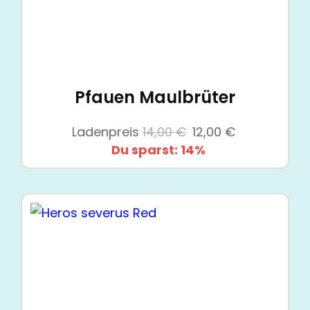
Pfauen Maulbrüter
Ursprünglicher
Aktueller
Ladenpreis
14,00
€
12,00
€
Preis
Preis
Du sparst: 14%
war:
ist:
14,00 €
12,00 €.