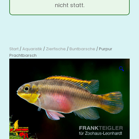
nicht statt.
Start
/
Aquaristik
/
Zierfische
/
Buntbarsche
/ Purpur
Prachtbarsch
🔍