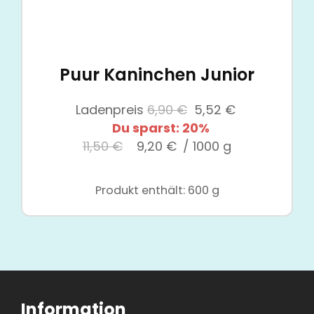
Puur Kaninchen Junior
Ursprünglicher
Aktueller
Ladenpreis
6,90
€
5,52
€
Preis
Preis
Du sparst: 20%
war:
ist:
11,50
€
9,20
€
/
1000
g
6,90 €
5,52 €.
Produkt enthält: 600
g
Information