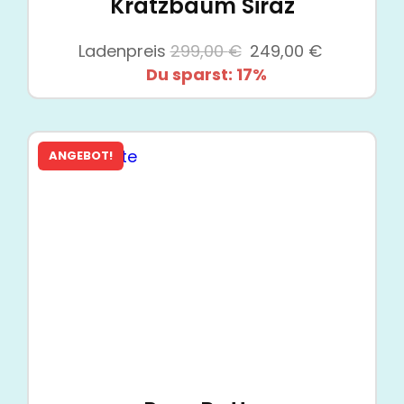
Kratzbaum Siraz
Ursprünglicher
Aktueller
Ladenpreis
299,00
€
249,00
€
Preis
Preis
Du sparst: 17%
war:
ist:
299,00 €
249,00 €.
ANGEBOT!