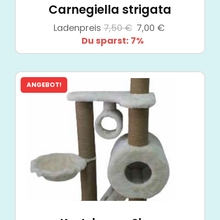
Carnegiella strigata
Ursprünglicher
Aktueller
Ladenpreis
7,50
€
7,00
€
Preis
Preis
Du sparst: 7%
war:
ist:
7,50 €
7,00 €.
ANGEBOT!