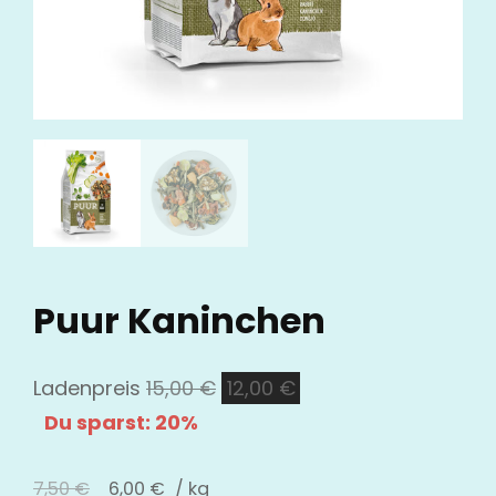
Puur Kaninchen
Ursprünglicher
Aktueller
Ladenpreis
15,00
€
12,00
€
Preis
Preis
Du sparst: 20%
war:
ist:
15,00 €
12,00 €.
7,50
€
6,00
€
/
kg