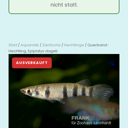
nicht statt.
Start
/
Aquaristik
/
Zierfische
/
Hechtlinge
/ Querband-
Hechtling, Epiplatys dageti
🔍