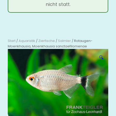
nicht statt.
Start
/
Aquaristik
/
Zierfische
/
Salmler
/ Rotaugen-
Moenkhausia, Moenkhausia sanctaefilomenae
🔍