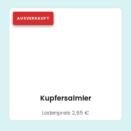
7,50 €
7,00 €.
Kupfersalmler
Ladenpreis
2,65
€