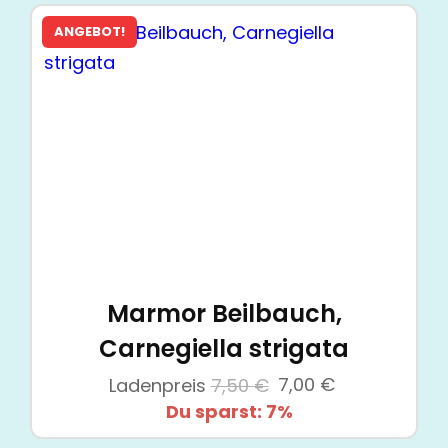
ANGEBOT!
Marmor Beilbauch,
Carnegiella strigata
Ursprünglicher
Aktueller
Ladenpreis
7,50
€
7,00
€
Preis
Preis
Du sparst: 7%
war:
ist: