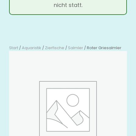
nicht statt.
Start
/
Aquaristik
/
Zierfische
/
Salmler
/ Roter Griesalmler