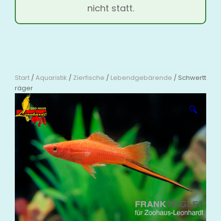
nicht statt.
Start
/
Aquaristik
/
Zierfische
/
Lebendgebärende
/ Schwertt
räger
🔍