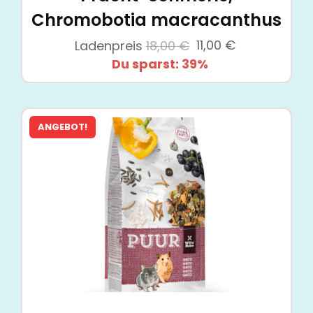
Chromobotia macracanthus
Ursprünglicher
Aktueller
Ladenpreis
18,00
€
11,00
€
Preis
Preis
Du sparst: 39%
war:
ist:
18,00 €
11,00 €.
ANGEBOT!