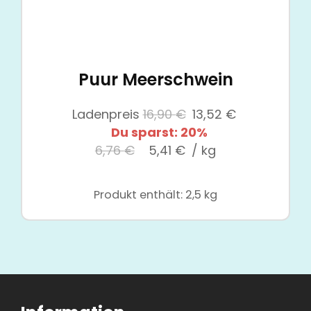
Puur Meerschwein
Ursprünglicher
Aktueller
Ladenpreis
16,90
€
13,52
€
Preis
Preis
Du sparst: 20%
war:
ist:
6,76
€
5,41
€
/
kg
16,90 €
13,52 €.
Produkt enthält: 2,5
kg