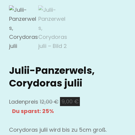
Julii-Panzerwels,
Corydoras julii
Ursprünglicher
Aktueller
Ladenpreis
12,00
€
9,00
€
Preis
Preis
Du sparst: 25%
war:
ist:
12,00 €
9,00 €.
Corydoras julii wird bis zu 5cm groß.