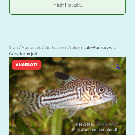
nicht statt.
Start
/
Aquaristik
/
Zierfische
/
Welse
/ Julii-Panzerwels,
Corydoras julii
ANGEBOT!
🔍