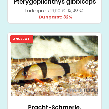
Pterygoplichthys gibbiceps
Ursprünglicher
Aktueller
Ladenpreis
19,00
€
13,00
€
Preis
Preis
Du sparst: 32%
war:
ist:
19,00 €
13,00 €.
ANGEBOT!
Pracht-Schmerle,